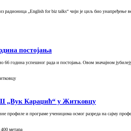
з радионица „English for biz talks“ чији је циљ био унапређење
одина постојања
о 66 година успешног рада и постојања. Овом значајном јубиле
ОШ „Вук Караџић“ у Житковцу
овне профиле и програме ученицима осмог разреда на сајму про