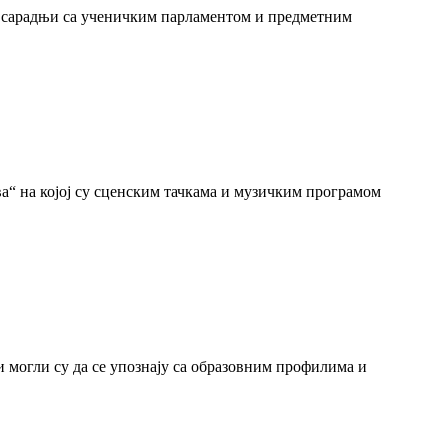
у сарадњи са ученичким парламентом и предметним
“ на којој су сценским тачкама и музичким програмом
 могли су да се упознају са образовним профилима и