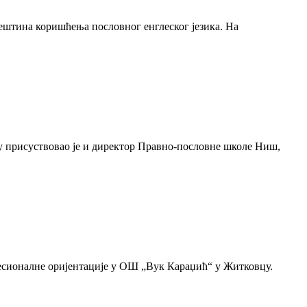
 вештина коришћења пословног енглеског језика. На
ју присуствовао је и директор Правно-пословне школе Ниш,
фесионалне оријентације у ОШ „Вук Караџић“ у Житковцу.