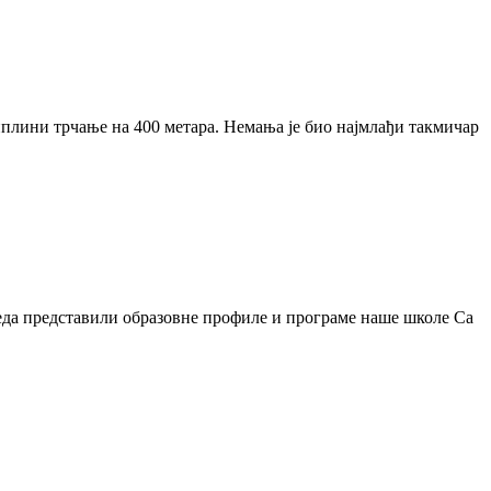
иплини трчање на 400 метара. Немања је био најмлађи такмичар
да представили образовне профиле и програме наше школе Са