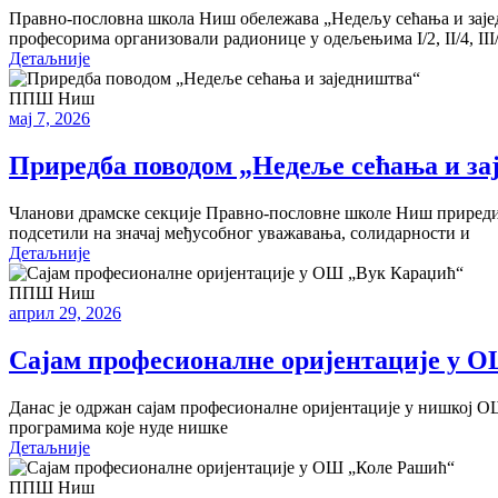
Правно-пословна школа Ниш обележава „Недељу сећања и заје
професорима организовали радионице у одељењима I/2, II/4, III
Детаљније
ППШ Ниш
мај 7, 2026
Приредба поводом „Недеље сећања и за
Чланови драмске секције Правно-пословне школе Ниш приредил
подсетили на значај међусобног уважавања, солидарности и
Детаљније
ППШ Ниш
април 29, 2026
Сајам професионалне оријентације у 
Данас је одржан сајам професионалне оријентације у нишкој 
програмима које нуде нишке
Детаљније
ППШ Ниш