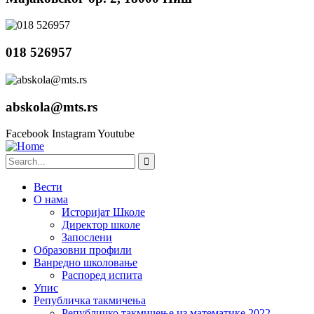
018 526957
abskola@mts.rs
Facebook
Instagram
Youtube
Вести
О нама
Историјат Школе
Директор школе
Запослени
Образовни профили
Ванредно школовање
Распоред испита
Упис
Републичка такмичења
Републичко такмичење из математике 2022