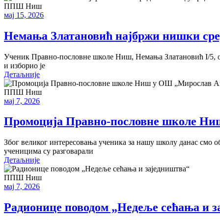
ППШ Ниш
мај 15, 2026
Немања Златановић најбржи нишки сре
Ученик Правно-пословне школе Ниш, Немања Златановић I/5, ос
и изборио је
Детаљније
ППШ Ниш
мај 7, 2026
Промоција Правно-пословне школе Ни
Због великог интересовања ученика за нашу школу данас смо
ученицима су разговарали
Детаљније
ППШ Ниш
мај 7, 2026
Радионице поводом „Недеље сећања и з