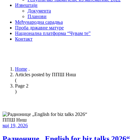
Извештаји
Документа
Планови
Међународна сарадња
Проба државне матуре
Национална платформа “Чувам те”
Контакт
Home
.
Articles posted by ППШ Ниш
(
Page 2
)
ППШ Ниш
мај 19, 2026
Радионице „English for biz talks 2026“