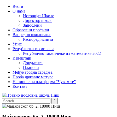
Вести
О нама
Историјат Школе
Директор школе
Запослени
Образовни профили
Ванредно школовање
Распоред испита
Упис
Републичка такмичења
Републичко такмичење из математике 2022
Извештаји
Документа
Планови
Међународна сарадња
Проба државне матуре
Национална платформа “Чувам те”
Контакт
Мајаковског бр. 2, 18000 Ниш