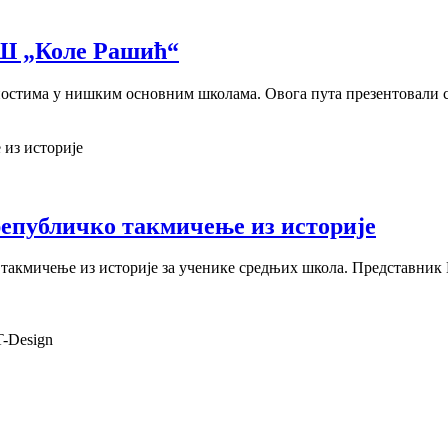
ОШ „Коле Рашић“
стима у нишким основним школама. Овога пута презентовали с
републичко такмичење из историје
такмичење из историје за ученике средњих школа. Представник 
T-Design