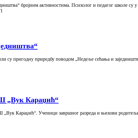
дништва“ бројним активностима. Психолог и педагог школе су 
/1
једништва“
и су пригодну приредбу поводом „Недеље сећања и заједништва
ОШ „Вук Караџић“
ОШ „Вук Караџић“. Ученици завршног разреда и њихови родитељи