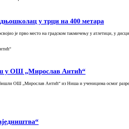
дњошколац у трци на 400 метара
војио је прво место на градском такмичењу у атлетици, у дисц
ш у ОШ „Мирослав Антић“
 обишли ОШ „Мирослав Антић“ из Ниша и ученицима осмог разре
аједништва“