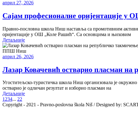
април 27, 2026
Сајам професионалне оријентације у 
Правно-пословна школа Ниш наставља са промотивним активно
оријентације у ОШ „Коле Рашић“. Са основцима и њиховим
Детаљније
ППШ Ниш
април 26, 2026
Лазар Ковачевић остварио пласман на 
Угоститељско-туристичка школа Ниш организовала је окружно 
остварио је одличан резултат и изборио пласман на
Детаљније
1
2
3
4
...
22
Copyright - 2021 - Pravno-poslovna škola Niš / Designed by: SCAR