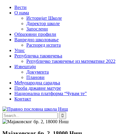
Вести
О нама
Историјат Школе
Директор школе
Запослени
Образовни профили
Ванредно школовање
Распоред испита
Упис
Републичка такмичења
Републичко такмичење из математике 2022
Извештаји
Документа
Планови
Међународна сарадња
Проба државне матуре
Национална платформа “Чувам те”
Контакт
Мајаковског бр. 2, 18000 Ниш