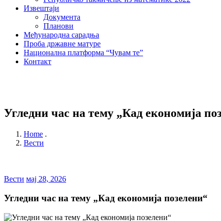
Извештаји
Документа
Планови
Међународна сарадња
Проба државне матуре
Национална платформа “Чувам те”
Контакт
Угледни час на тему „Кад економија по
Home
.
Вести
Вести
мај 28, 2026
Угледни час на тему „Кад економија позелени“