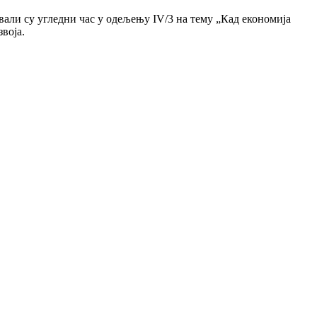
али су угледни час у одељењу IV/3 на тему „Кад економија
воја.