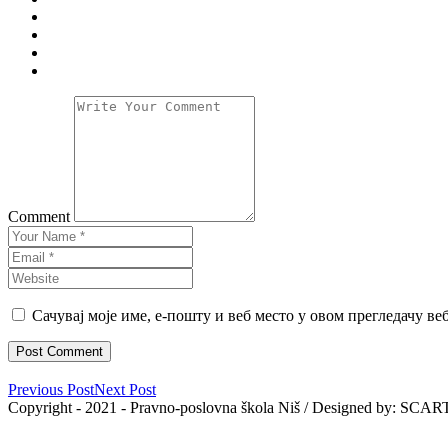
Comment
Сачувај моје име, е-пошту и веб место у овом прегледачу ве
Previous Post
Next Post
Copyright - 2021 - Pravno-poslovna škola Niš / Designed by: SCAR