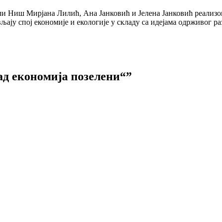
и Ниш Мирјана Лилић, Ана Јанковић и Јелена Јанковић реализов
љају спој економије и екологије у складу са идејама одрживог раз
ад економија позелени“”