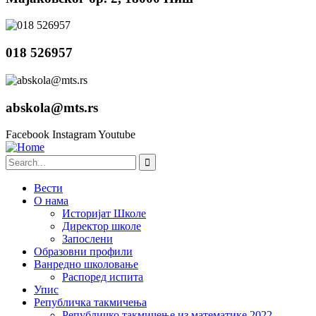
018 526957
abskola@mts.rs
Facebook
Instagram
Youtube
Вести
О нама
Историјат Школе
Директор школе
Запослени
Образовни профили
Ванредно школовање
Распоред испита
Упис
Републичка такмичења
Републичко такмичење из математике 2022