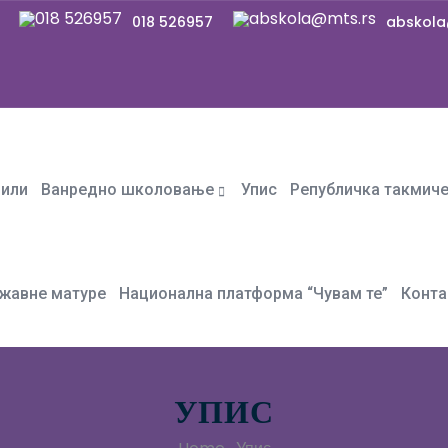
018 526957
abskola
фили
Ванредно школовање
Упис
Републичка такмич
жавне матуре
Национална платформа “Чувам те”
Конта
УПИС