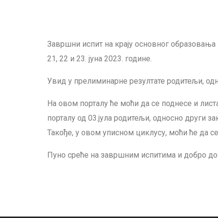
Завршни испит на крају основног образовања 
21, 22 и 23. јуна 2023. године.
Увид у прелиминарне резултате родитељи, одн
На овом порталу ће моћи да се поднесе и лист
порталу од 03.јула родитељи, односно други
за
Такође, у овом уписном циклусу, моћи ће да 
Пуно среће на завршним испитима и добро д