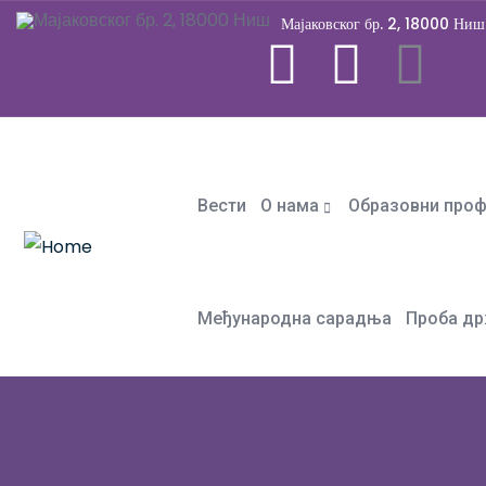
Мајаковског бр. 2, 18000 Ниш
Вести
О нама
Образовни про
Међународна сарадња
Проба др