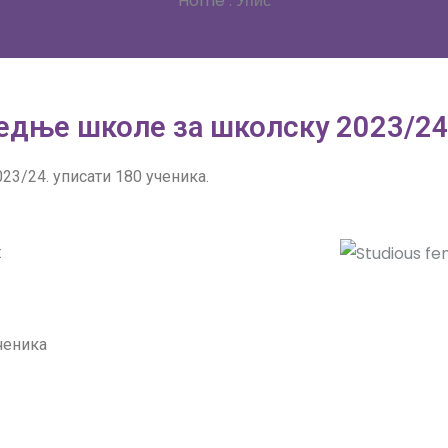
Home
.
Упис
редње школе за школску 2023/24
3/24. уписати 180 ученика.
:
ченика