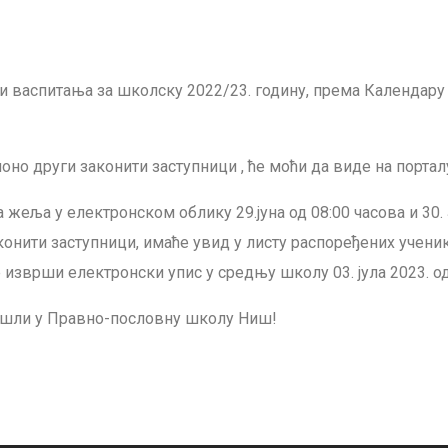
и васпитања за школску 2022/23. годину,
према Календару 
оно други законити заступници , ће моћи да
виде на порт
а жеља у електронском облику 29.јуна од
08:00 часова и 30
конити заступници, имаће увид у листу распоређених учен
се изврши електронски упис у средњу
школу 03. јула 2023. од
ошли у Правно-пословну школу Ниш!