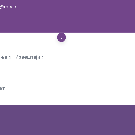
@mts.rs
ења
Извештаји
кт