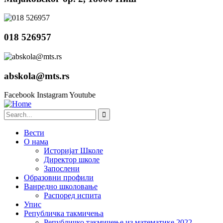
018 526957
abskola@mts.rs
Facebook
Instagram
Youtube
Вести
О нама
Историјат Школе
Директор школе
Запослени
Образовни профили
Ванредно школовање
Распоред испита
Упис
Републичка такмичења
Републичко такмичење из математике 2022