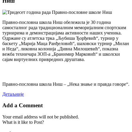
Ниш
Правно-пословна школа Ниш обележила је 30 година
самосталног рада традиционалним меморијалним спортским
турнирима и демонстрацијама активности наших ученика.
Одржане су атлетска трка „Љубиша Ђорђевић“, турнир у
баскету „Марија Маца Ранђеловић“, шаховски турнир „Милан
и Неда“, ликовна колонија „Дивна Милошевић“, показна
вежба техничара ЗОП-а „Бранимир Марковић“ и школски
сајам виртуелних привредних друштава.
Правно-пословна школа Ниш – „Нека знање и правда говоре“.
Детаљније
Add a Comment
Your email address will not be published.
What is it like to Post?