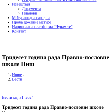
Извештаји
Документа
Планови
Међународна сарадња
Проба државне матуре
Национална платформа “Чувам те”
Контакт
Тридесет година рада Правно-пословне
школе Ниш
Home
.
Вести
Вести
мај 31, 2024
Тридесет година рада Правно-пословне школе