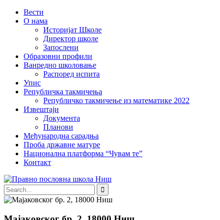
Вести
О нама
Историјат Школе
Директор школе
Запослени
Образовни профили
Ванредно школовање
Распоред испита
Упис
Републичка такмичења
Републичко такмичење из математике 2022
Извештаји
Документа
Планови
Међународна сарадња
Проба државне матуре
Национална платформа “Чувам те”
Контакт
Мајаковског бр. 2, 18000 Ниш