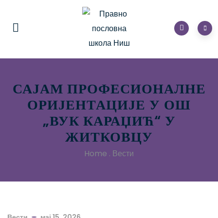
САЈАМ ПРОФЕСИОНАЛНЕ
ОРИЈЕНТАЦИЈЕ У ОШ
„ВУК КАРАЏИЋ“ У
ЖИТКОВЦУ
Home
.
Вести
Вести
мај 15, 2026