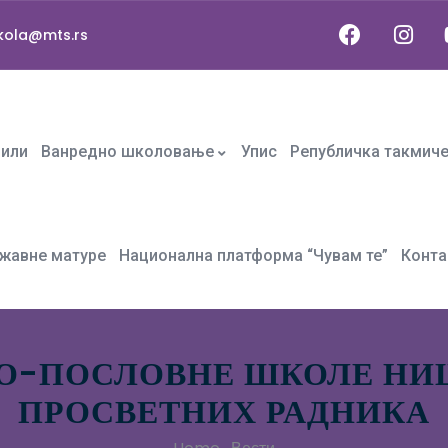
kola@mts.rs
фили
Ванредно школовање
Упис
Републичка такмич
жавне матуре
Национална платформа “Чувам те”
Конта
НО-ПОСЛОВНЕ ШКОЛЕ НИ
ПРОСВЕТНИХ РАДНИКА