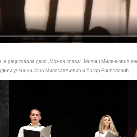
је рецитовала дело „Можда спава“, Милош Миленковић дел
водили ученици Јана Милосављевић и Лазар Ранђеловић.