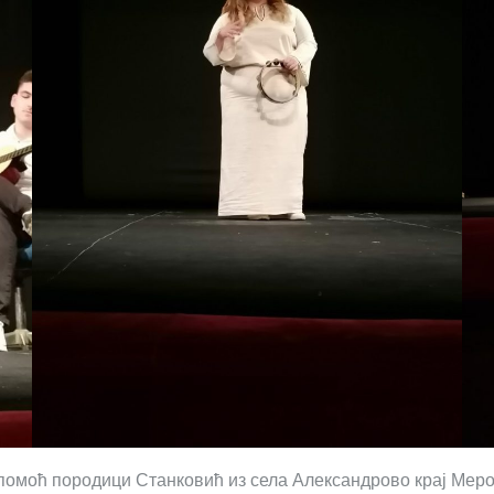
омоћ породици Станковић из села Александрово крај Мерош