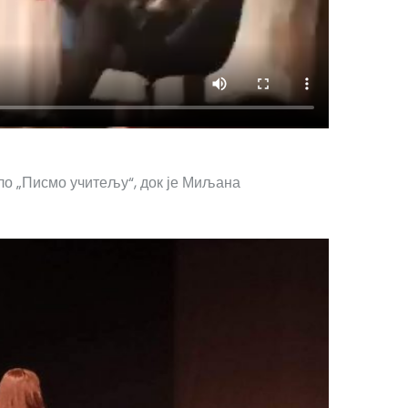
о „Писмо учитељу“, док је Миљана