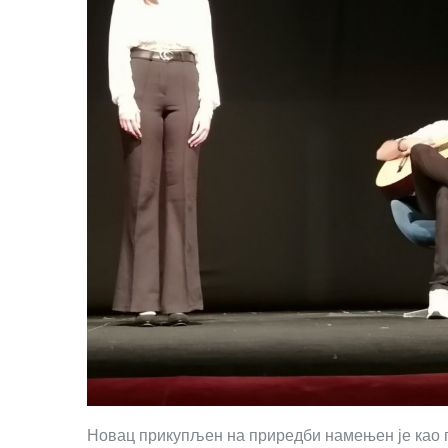
Новац прикупљен на приредби намењен је као п