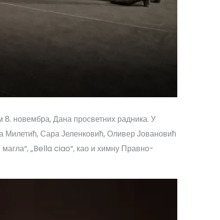
8. новембра, Дана просветних радника. У
а Милетић, Сара Јеленковић, Оливер Јовановић
 магла“, „Bella ciao“, као и химну Правно-