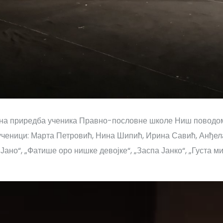
рна приредба ученика Правно-пословне школе Ниш поводом 
ученици: Марта Петровић, Нина Шипић, Ирина Савић, Анђел
ано“, „Фатише оро нишке девојке“, „Заспа Јанко“, „Густа ми