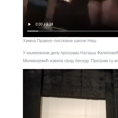
Химна Правно-пословне школе Ниш
У књижевном делу програма Наташа Филиповић 
Миливојевић извела своју беседу. Програм су 