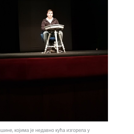
ине, којима је недавно кућа изгорела у