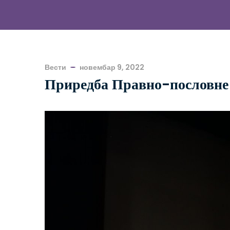
Вести
новембар 9, 2022
Приредба Правно-пословне