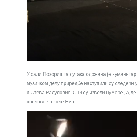
У сали Позоришта лутака одржана је хуманита
музичком делу приредбе наступили су следећи 
и Стева Радуловић. Они су извели нумере „Ајде Ј
пословне школе Ниш.