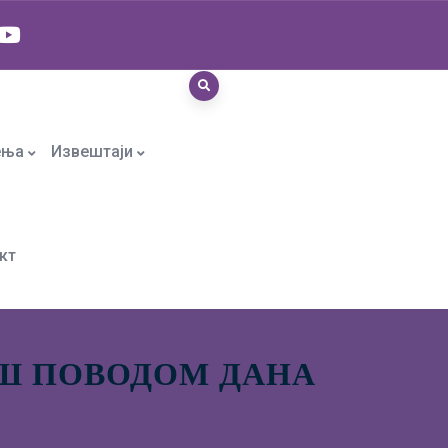
ења
Извештаји
кт
Ш ПОВОДОМ ДАНА