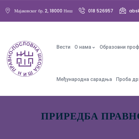
Мајаковског бр. 2, 18000 Ниш
018 526957
abs
Вести
О нама
Образовни про
Међународна сарадња
Проба др
ПРИРЕДБА ПРАВ