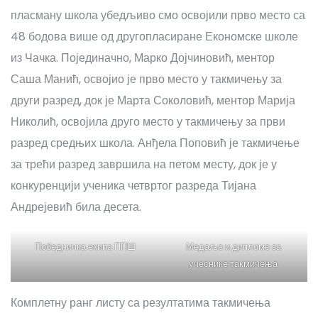
пласману школа убедљиво смо освојили прво место са
48 бодова више од другопласиране Економске школе
из Чачка. Појединачно, Марко Дојчиновић, ментор
Саша Манић, освојио је прво место у такмичењу за
други разред, док је Марта Соколовић, ментор Марија
Николић, освојила друго место у такмичењу за први
разред средњих школа. Анђела Поповић је такмичење
за трећи разред завршила на петом месту, док је у
конкуренцији ученика четвртог разреда Тијана
Андрејевић била десета.
Победничка екипа ППШ
Медаље и дипломе за
учеснике такмичења
Комплетну ранг листу са резултатима такмичења