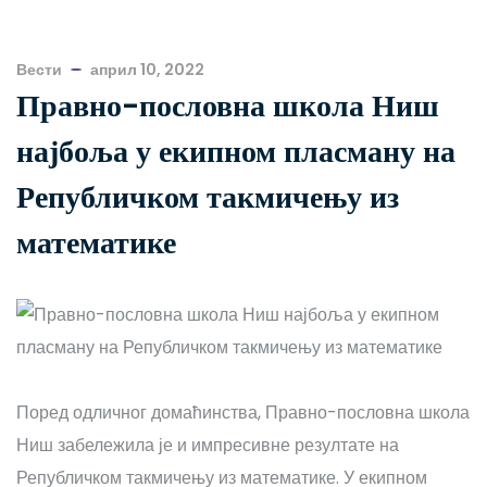
Вести
април 10, 2022
Правно-пословна школа Ниш
најбоља у екипном пласману на
Републичком такмичењу из
математике
Поред одличног домаћинства, Правно-пословна школа
Ниш забележила је и импресивне резултате на
Републичком такмичењу из математике. У екипном