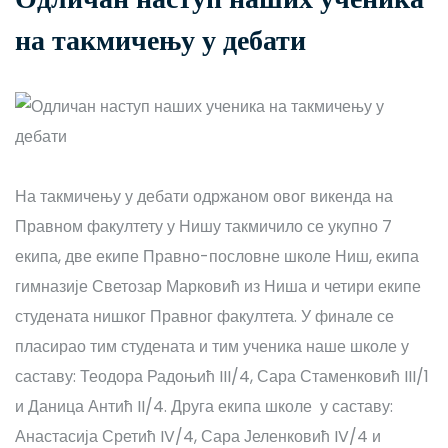
на такмичењу у дебати
На такмичењу у дебати одржаном овог викенда на
Правном факултету у Нишу такмичило се укупно 7
екипа, две екипе Правно-пословне школе Ниш, екипа
гимназије Светозар Марковић из Ниша и четири екипе
студената нишког Правног факултета. У финале се
пласирао тим студената и тим ученика наше школе у
саставу: Теодора Радоњић III/4, Сара Стаменковић III/1
и Даница Антић II/4. Друга екипа школе у саставу:
Анастасија Сретић IV/4, Сара Јеленковић IV/4 и