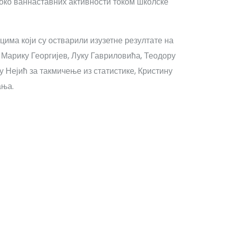
 око ваннаставних активности током школске
има који су остварили изузетне резултате на
Марику Георгијев, Луку Гавриловића, Теодору
 Нејић за такмичење из статистике, Кристину
ања.