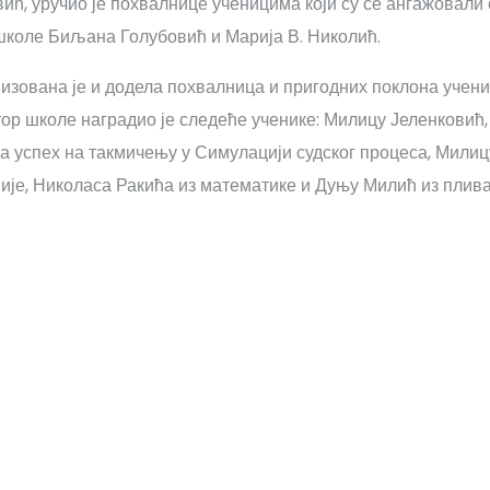
ић, уручио је похвалнице ученицима који су се ангажовали
школе Биљана Голубовић и Марија В. Николић.
зована је и додела похвалница и пригодних поклона учениц
р школе наградио је следеће ученике: Милицу Јеленковић, 
 успех на такмичењу у Симулацији судског процеса, Милицу
ије, Николаса Ракића из математике и Дуњу Милић из плив