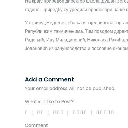
На крају приредбе директор школе, Душан Зогов
године. Приредбу су уредили професори наше 
У оквиру „Недеље сећања и заједништва“ органи
Републичким такмичењима. Тим поводом директо
Радоњић, Иву Миладиновић, Николаса Ракића, за
Јовановић из рачуноводства и пословне економ
Add a Comment
Your email address will not be published.
What is it like to Post?
Comment