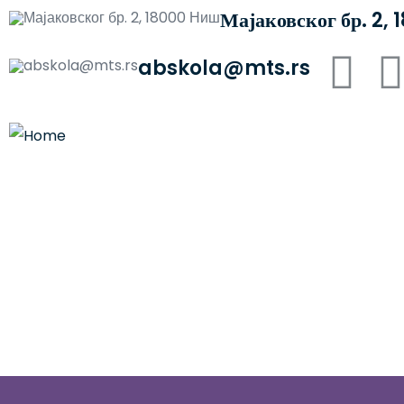
Мајаковског бр. 2,
abskola@mts.rs