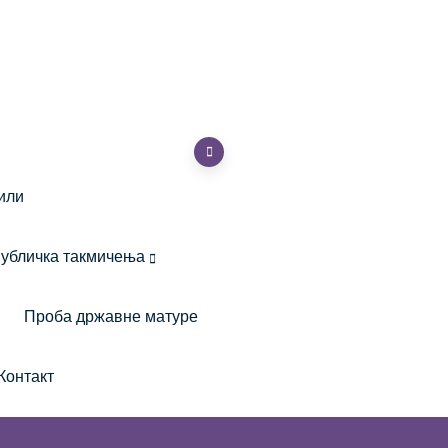
или
убличка такмичења
Проба државне матуре
Контакт