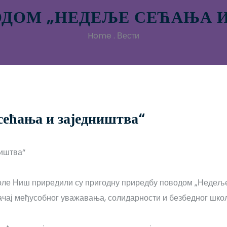
ОДОМ „НЕДЕЉЕ СЕЋАЊА И
Home
.
Вести
сећања и заједништва“
ле Ниш приредили су пригодну приредбу поводом „Недеље с
ачај међусобног уважавања, солидарности и безбедног шко