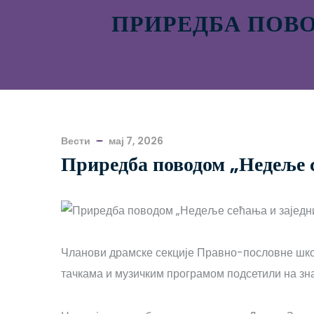
ПРИРЕДБА ПОВ
Вести
мај 7, 2026
Приредба поводом „Недеље 
Чланови драмске секције Правно-пословне шко
тачкама и музичким програмом подсетили на зн