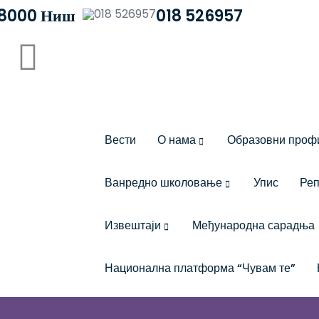
 18000 Ниш
018 526957
Вести
О нама
Образовни проф
Ванредно школовање
Упис
Реп
Извештаји
Међународна сарадња
Национална платформа “Чувам те”