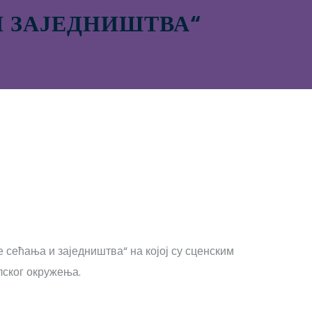
 ЗАЈЕДНИШТВА“
ећања и заједништва“ на којој су сценским
лског окружења.