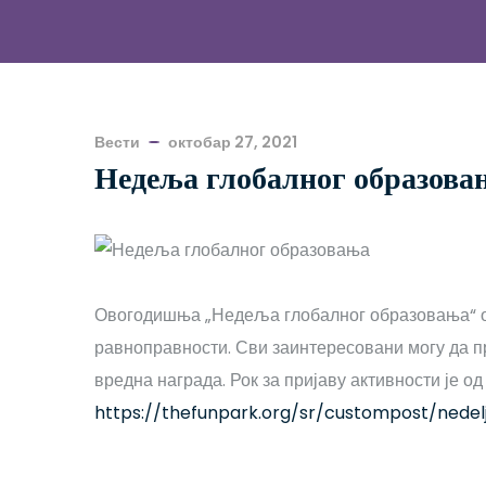
Вести
октобар 27, 2021
Недеља глобалног образова
Овогодишња „Недеља глобалног образовања“ одр
равноправности. Сви заинтересовани могу да пр
вредна награда. Рок за пријаву активности је о
https://thefunpark.org/sr/custompost/nedel