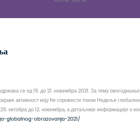
Home
.
Вести
ња
жава се од 15. до 21. новембра 2021. За тему овогодишње
ијаве активност коју ће спровести током Недеље глобалног
д 25. октобра до 12. новембра, а детаљније информације о 
ja-globalnog-obrazovanja-2021/