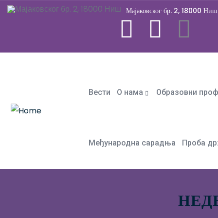
Мајаковског бр. 2, 18000 Ниш
Вести
О нама
Образовни про
Међународна сарадња
Проба др
НЕД