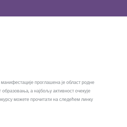
 манифестације проглашена је област родне
 образовања, а најбољу активност очекује
конкурсу можете прочитати на следећем линку