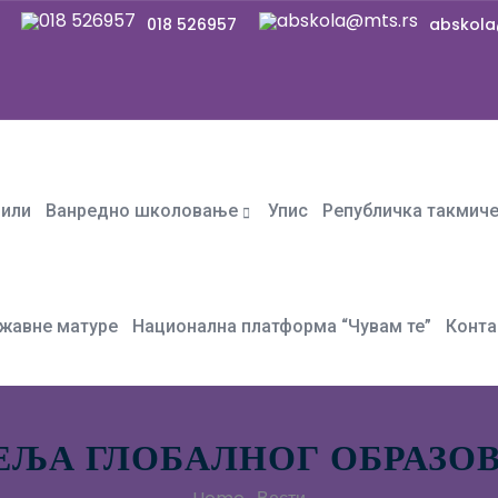
018 526957
abskola
фили
Ванредно школовање
Упис
Републичка такмич
жавне матуре
Национална платформа “Чувам те”
Конта
ЕЉА ГЛОБАЛНОГ ОБРАЗО