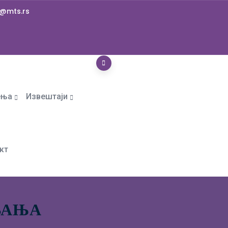
@mts.rs
ења
Извештаји
кт
ВАЊА