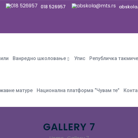
018 526957
abskola
фили
Ванредно школовање
Упис
Републичка такмич
жавне матуре
Национална платформа “Чувам те”
Конта
GALLERY 7