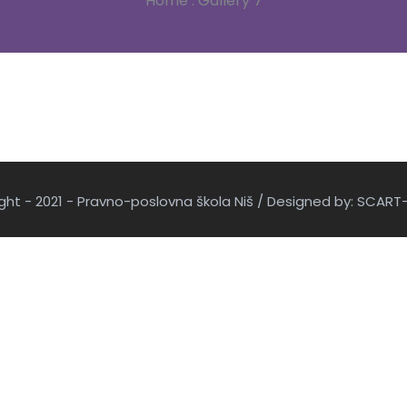
Home
.
Gallery 7
ght - 2021 - Pravno-poslovna škola Niš / Designed by: SCART