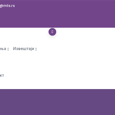
@mts.rs
ења
Извештаји
кт