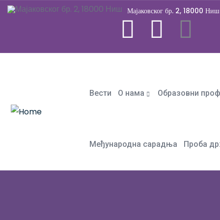
Мајаковског бр. 2, 18000 Ниш
Вести
О нама
Образовни про
Међународна сарадња
Проба др